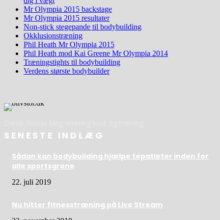
dig i vægt
Mr Olympia 2015 backstage
Mr Olympia 2015 resultater
Non-stick stegepande til bodybuilding
Okklusionstræning
Phil Heath Mr Olympia 2015
Phil Heath mod Kai Greene Mr Olympia 2014
Træningstights til bodybuilding
Verdens største bodybuilder
Dansk fitness blog omkring kost og træning.
SENESTE INDLÆG
Sådan kan bodybuilding hjælpe topatleter inden for
alle sportsgrene
22. juli 2019
Nu hitter fitnesstræning på Live Stream