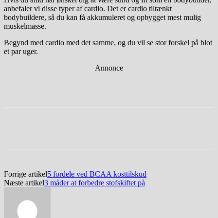
anbefaler vi disse typer af cardio. Det er cardio tiltænkt
bodybuildere, så du kan få akkumuleret og opbygget mest mulig
muskelmasse.
Begynd med cardio med det samme, og du vil se stor forskel på blot
et par uger.
Annonce
Facebook
Twitter
Pinterest
WhatsApp
Forrige artikel
5 fordele ved BCAA kosttilskud
Næste artikel
3 måder at forbedre stofskiftet på