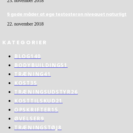
23. november 2018
5 gode måder at øge testosteron niveauet naturligt
22. november 2018
KATEGORIER
BLOG
140
BODYBUILDING
51
TRÆNING
41
KOST
35
TRÆNINGSUDSTYR
26
KOSTTILSKUD
21
OPSKRIFTER
15
ØVELSER
9
TRÆNINGSTØJ
8