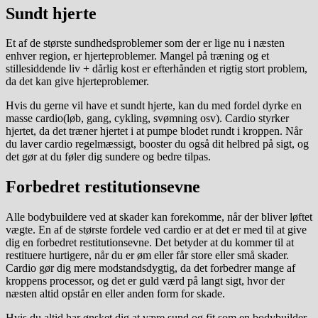
Sundt hjerte
Et af de største sundhedsproblemer som der er lige nu i næsten
enhver region, er hjerteproblemer. Mangel på træning og et
stillesiddende liv + dårlig kost er efterhånden et rigtig stort problem,
da det kan give hjerteproblemer.
Hvis du gerne vil have et sundt hjerte, kan du med fordel dyrke en
masse cardio(løb, gang, cykling, svømning osv). Cardio styrker
hjertet, da det træner hjertet i at pumpe blodet rundt i kroppen. Når
du laver cardio regelmæssigt, booster du også dit helbred på sigt, og
det gør at du føler dig sundere og bedre tilpas.
Forbedret restitutionsevne
Alle bodybuildere ved at skader kan forekomme, når der bliver løftet
vægte. En af de største fordele ved cardio er at det er med til at give
dig en forbedret restitutionsevne. Det betyder at du kommer til at
restituere hurtigere, når du er øm eller får store eller små skader.
Cardio gør dig mere modstandsdygtig, da det forbedrer mange af
kroppens processor, og det er guld værd på langt sigt, hvor der
næsten altid opstår en eller anden form for skade.
Hvis du altid har ønsket dig at være sund og fit som en bodybuilder,