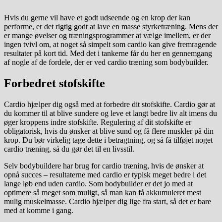
Hvis du gerne vil have et godt udseende og en krop der kan
performe, er det rigtig godt at lave en masse styrketræning. Mens der
er mange øvelser og træningsprogrammer at vælge imellem, er der
ingen tvivl om, at noget så simpelt som cardio kan give fremragende
resultater på kort tid. Med det i tankerne får du her en gennemgang
af nogle af de fordele, der er ved cardio træning som bodybuilder.
Forbedret stofskifte
Cardio hjælper dig også med at forbedre dit stofskifte. Cardio gør at
du kommer til at blive sundere og leve et langt bedre liv alt imens du
øger kroppens indre stofskifte. Regulering af dit stofskifte er
obligatorisk, hvis du ønsker at blive sund og få flere muskler på din
krop. Du bør virkelig tage dette i betragtning, og så få tilføjet noget
cardio træning, så du gør det til en livsstil.
Selv bodybuildere har brug for cardio træning, hvis de ønsker at
opnå succes – resultaterne med cardio er typisk meget bedre i det
lange løb end uden cardio. Som bodybuilder er det jo med at
optimere så meget som muligt, så man kan få akkumuleret mest
mulig muskelmasse. Cardio hjælper dig lige fra start, så det er bare
med at komme i gang.