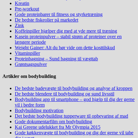
Kreatin
Pre-workout
Gode proteinbarer til fitness og styrketræning
De bedste fiskeolier på markedet
Zink
Koffeinpiller hjælper dig med at yde mere til træning
Kasein proteinpulver – stabil strøm af proteiner over en
længere periode
Weight Gainer: Alt du bør vide om dette kosttilskud
Vitaminpiller
Proteinbagning – Sund bagning til vægttab
Grøntsagspulver
Artikler om bodybuilding
De bedste badevægte til bodybuilding og analyse af kroppen
De bedste blendere til bodybuilding og sund livsstil
Bodybuilding app til smartphone – god hjælp til dig der gerne
vil i bedre form
Bodybuilding motivation
Det bedste bodybuilding tupperware til opbevaring af mad
Gode dokumentarfilm om bodybuilding
Kai Greene udelukket fra Mr Olympia 2015
Gode køkkenvægte til bodybuilding og dig der gerne vil tabe