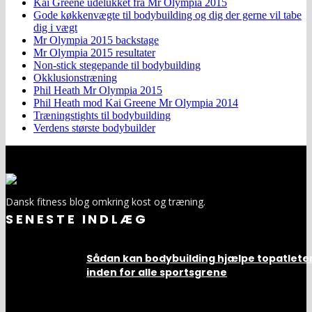
Kai Greene udelukket fra Mr Olympia 2015
Gode køkkenvægte til bodybuilding og dig der gerne vil tabe
dig i vægt
Mr Olympia 2015 backstage
Mr Olympia 2015 resultater
Non-stick stegepande til bodybuilding
Okklusionstræning
Phil Heath Mr Olympia 2015
Phil Heath mod Kai Greene Mr Olympia 2014
Træningstights til bodybuilding
Verdens største bodybuilder
Dansk fitness blog omkring kost og træning.
SENESTE INDLÆG
Sådan kan bodybuilding hjælpe topatlete
inden for alle sportsgrene
22. juli 2019