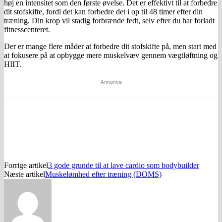
høj en intensitet som den første øvelse. Det er effektivt til at forbedre
dit stofskifte, fordi det kan forbedre det i op til 48 timer efter din
træning. Din krop vil stadig forbrænde fedt, selv efter du har forladt
fitnesscenteret.
Der er mange flere måder at forbedre dit stofskifte på, men start med
at fokusere på at opbygge mere muskelvæv gennem vægtløftning og
HIIT.
Annonce
Facebook
Twitter
Pinterest
WhatsApp
Forrige artikel
3 gode grunde til at lave cardio som bodybuilder
Næste artikel
Muskelømhed efter træning (DOMS)