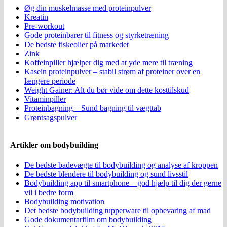
Øg din muskelmasse med proteinpulver
Kreatin
Pre-workout
Gode proteinbarer til fitness og styrketræning
De bedste fiskeolier på markedet
Zink
Koffeinpiller hjælper dig med at yde mere til træning
Kasein proteinpulver – stabil strøm af proteiner over en
længere periode
Weight Gainer: Alt du bør vide om dette kosttilskud
Vitaminpiller
Proteinbagning – Sund bagning til vægttab
Grøntsagspulver
Artikler om bodybuilding
De bedste badevægte til bodybuilding og analyse af kroppen
De bedste blendere til bodybuilding og sund livsstil
Bodybuilding app til smartphone – god hjælp til dig der gerne
vil i bedre form
Bodybuilding motivation
Det bedste bodybuilding tupperware til opbevaring af mad
Gode dokumentarfilm om bodybuilding