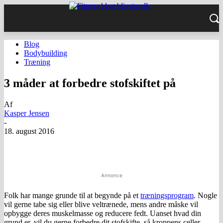
Blog
Bodybuilding
Træning
3 måder at forbedre stofskiftet på
Af
Kasper Jensen
-
18. august 2016
Facebook
Twitter
Pinterest
WhatsApp
Annonce
Folk har mange grunde til at begynde på et
træningsprogram
. Nogle
vil gerne tabe sig eller blive veltrænede, mens andre måske vil
opbygge deres muskelmasse og reducere fedt. Uanset hvad din
grund er, vil du gerne forbedre dit stofskifte, så kroppens celler