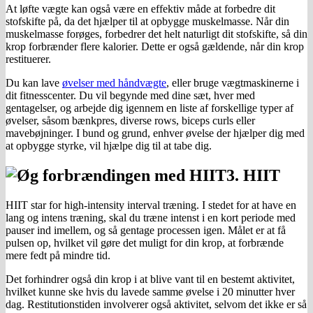
At løfte vægte kan også være en effektiv måde at forbedre dit
stofskifte på, da det hjælper til at opbygge muskelmasse. Når din
muskelmasse forøges, forbedrer det helt naturligt dit stofskifte, så din
krop forbrænder flere kalorier. Dette er også gældende, når din krop
restituerer.
Du kan lave
øvelser med håndvægte
, eller bruge vægtmaskinerne i
dit fitnesscenter. Du vil begynde med dine sæt, hver med
gentagelser, og arbejde dig igennem en liste af forskellige typer af
øvelser, såsom bænkpres, diverse rows, biceps curls eller
mavebøjninger. I bund og grund, enhver øvelse der hjælper dig med
at opbygge styrke, vil hjælpe dig til at tabe dig.
3. HIIT
HIIT star for high-intensity interval træning. I stedet for at have en
lang og intens træning, skal du træne intenst i en kort periode med
pauser ind imellem, og så gentage processen igen. Målet er at få
pulsen op, hvilket vil gøre det muligt for din krop, at forbrænde
mere fedt på mindre tid.
Det forhindrer også din krop i at blive vant til en bestemt aktivitet,
hvilket kunne ske hvis du lavede samme øvelse i 20 minutter hver
dag. Restitutionstiden involverer også aktivitet, selvom det ikke er så