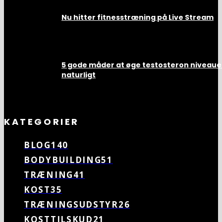
Nu hitter fitnesstræning på Live Stream
23. november 2018
5 gode måder at øge testosteron niveaue
naturligt
22. november 2018
KATEGORIER
BLOG
140
BODYBUILDING
51
TRÆNING
41
KOST
35
TRÆNINGSUDSTYR
26
KOSTTILSKUD
21