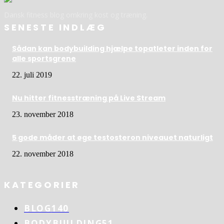
Dansk fitness blog omkring kost og træning.
SENESTE INDLÆG
Sådan kan bodybuilding hjælpe topatleter inden for
alle sportsgrene
22. juli 2019
Nu hitter fitnesstræning på Live Stream
23. november 2018
5 gode måder at øge testosteron niveauet naturligt
22. november 2018
KATEGORIER
BLOG
140
BODYBUILDING
51