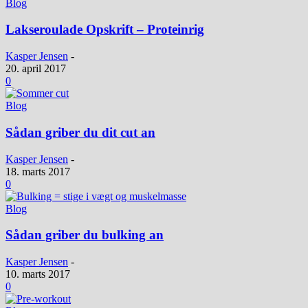
Blog
Lakseroulade Opskrift – Proteinrig
Kasper Jensen
-
20. april 2017
0
Blog
Sådan griber du dit cut an
Kasper Jensen
-
18. marts 2017
0
Blog
Sådan griber du bulking an
Kasper Jensen
-
10. marts 2017
0