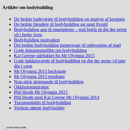
Artikler om bodybuilding
De bedste badevægte til bodybuilding og analyse af kroppen
De bedste blendere til bodybuilding og sund livsstil
Bodybuilding app til smartphone – god hjælp til dig der gerne
vil i bedre form
Bodybuilding motivation
Det bedste bodybuilding tupperware til opbevaring af mad
Gode dokumentarfilm om bodybuilding
Kai Greene udelukket fra Mr Olympia 2015
Gode køkkenvægte til bodybuilding og dig der gerne vil tabe
dig i vægt
Mr Olympia 2015 backstage
Mr Olympia 2015 resultater
Non-stick stegepande til bodybuilding
Okklusionstræning
Phil Heath Mr Olympia 2015
Phil Heath mod Kai Greene Mr Olympia 2014
Træningstights til bodybuilding
Verdens største bodybuilder