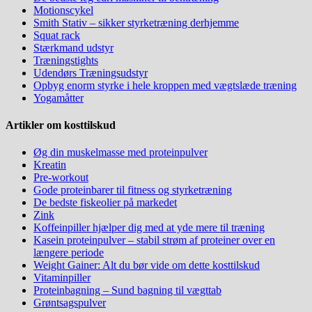
Motionscykel
Smith Stativ – sikker styrketræning derhjemme
Squat rack
Stærkmand udstyr
Træningstights
Udendørs Træningsudstyr
Opbyg enorm styrke i hele kroppen med vægtslæde træning
Yogamåtter
Artikler om kosttilskud
Øg din muskelmasse med proteinpulver
Kreatin
Pre-workout
Gode proteinbarer til fitness og styrketræning
De bedste fiskeolier på markedet
Zink
Koffeinpiller hjælper dig med at yde mere til træning
Kasein proteinpulver – stabil strøm af proteiner over en
længere periode
Weight Gainer: Alt du bør vide om dette kosttilskud
Vitaminpiller
Proteinbagning – Sund bagning til vægttab
Grøntsagspulver