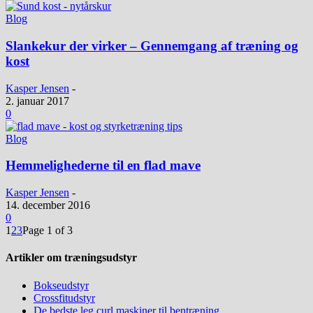
Blog
Slankekur der virker – Gennemgang af træning og
kost
Kasper Jensen
-
2. januar 2017
0
Blog
Hemmelighederne til en flad mave
Kasper Jensen
-
14. december 2016
0
1
2
3
Page 1 of 3
Artikler om træningsudstyr
Bokseudstyr
Crossfitudstyr
De bedste leg curl maskiner til bentræning