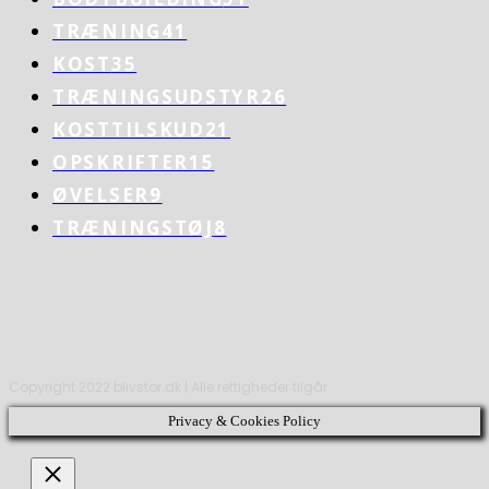
TRÆNING
41
KOST
35
TRÆNINGSUDSTYR
26
KOSTTILSKUD
21
OPSKRIFTER
15
ØVELSER
9
TRÆNINGSTØJ
8
Copyright 2022 blivstor.dk | Alle rettigheder tilgår
Privacy & Cookies Policy