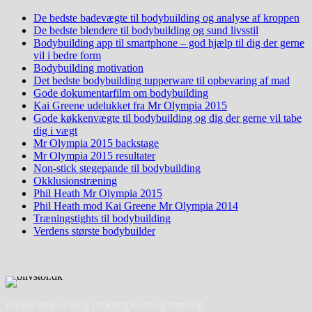
De bedste badevægte til bodybuilding og analyse af kroppen
De bedste blendere til bodybuilding og sund livsstil
Bodybuilding app til smartphone – god hjælp til dig der gerne
vil i bedre form
Bodybuilding motivation
Det bedste bodybuilding tupperware til opbevaring af mad
Gode dokumentarfilm om bodybuilding
Kai Greene udelukket fra Mr Olympia 2015
Gode køkkenvægte til bodybuilding og dig der gerne vil tabe
dig i vægt
Mr Olympia 2015 backstage
Mr Olympia 2015 resultater
Non-stick stegepande til bodybuilding
Okklusionstræning
Phil Heath Mr Olympia 2015
Phil Heath mod Kai Greene Mr Olympia 2014
Træningstights til bodybuilding
Verdens største bodybuilder
Dansk fitness blog omkring kost og træning.