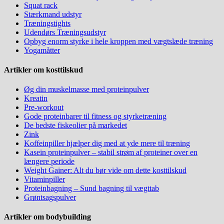
Squat rack
Stærkmand udstyr
Træningstights
Udendørs Træningsudstyr
Opbyg enorm styrke i hele kroppen med vægtslæde træning
Yogamåtter
Artikler om kosttilskud
Øg din muskelmasse med proteinpulver
Kreatin
Pre-workout
Gode proteinbarer til fitness og styrketræning
De bedste fiskeolier på markedet
Zink
Koffeinpiller hjælper dig med at yde mere til træning
Kasein proteinpulver – stabil strøm af proteiner over en
længere periode
Weight Gainer: Alt du bør vide om dette kosttilskud
Vitaminpiller
Proteinbagning – Sund bagning til vægttab
Grøntsagspulver
Artikler om bodybuilding