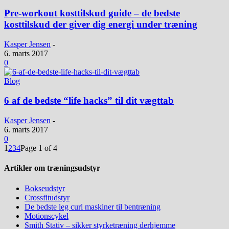
Pre-workout kosttilskud guide – de bedste
kosttilskud der giver dig energi under træning
Kasper Jensen
-
6. marts 2017
0
Blog
6 af de bedste “life hacks” til dit vægttab
Kasper Jensen
-
6. marts 2017
0
1
2
3
4
Page 1 of 4
Artikler om træningsudstyr
Bokseudstyr
Crossfitudstyr
De bedste leg curl maskiner til bentræning
Motionscykel
Smith Stativ – sikker styrketræning derhjemme