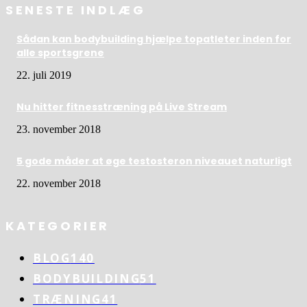
SENESTE INDLÆG
Sådan kan bodybuilding hjælpe topatleter inden for
alle sportsgrene
22. juli 2019
Nu hitter fitnesstræning på Live Stream
23. november 2018
5 gode måder at øge testosteron niveauet naturligt
22. november 2018
KATEGORIER
BLOG
140
BODYBUILDING
51
TRÆNING
41