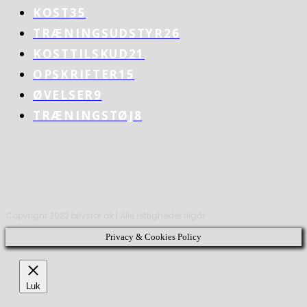
KOST
35
TRÆNINGSUDSTYR
26
KOSTTILSKUD
21
OPSKRIFTER
15
ØVELSER
9
TRÆNINGSTØJ
8
Copyright 2022 blivstor.dk | Alle rettigheder tilgår
Privacy & Cookies Policy
Luk