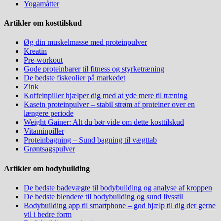
Yogamåtter
Artikler om kosttilskud
Øg din muskelmasse med proteinpulver
Kreatin
Pre-workout
Gode proteinbarer til fitness og styrketræning
De bedste fiskeolier på markedet
Zink
Koffeinpiller hjælper dig med at yde mere til træning
Kasein proteinpulver – stabil strøm af proteiner over en
længere periode
Weight Gainer: Alt du bør vide om dette kosttilskud
Vitaminpiller
Proteinbagning – Sund bagning til vægttab
Grøntsagspulver
Artikler om bodybuilding
De bedste badevægte til bodybuilding og analyse af kroppen
De bedste blendere til bodybuilding og sund livsstil
Bodybuilding app til smartphone – god hjælp til dig der gerne
vil i bedre form