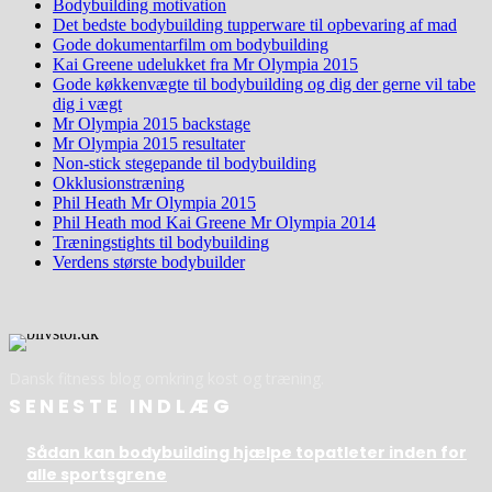
Bodybuilding motivation
Det bedste bodybuilding tupperware til opbevaring af mad
Gode dokumentarfilm om bodybuilding
Kai Greene udelukket fra Mr Olympia 2015
Gode køkkenvægte til bodybuilding og dig der gerne vil tabe
dig i vægt
Mr Olympia 2015 backstage
Mr Olympia 2015 resultater
Non-stick stegepande til bodybuilding
Okklusionstræning
Phil Heath Mr Olympia 2015
Phil Heath mod Kai Greene Mr Olympia 2014
Træningstights til bodybuilding
Verdens største bodybuilder
Dansk fitness blog omkring kost og træning.
SENESTE INDLÆG
Sådan kan bodybuilding hjælpe topatleter inden for
alle sportsgrene