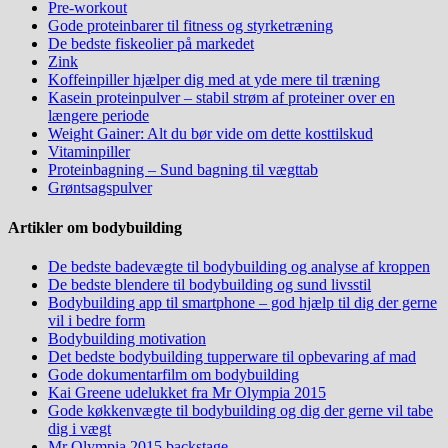
Pre-workout
Gode proteinbarer til fitness og styrketræning
De bedste fiskeolier på markedet
Zink
Koffeinpiller hjælper dig med at yde mere til træning
Kasein proteinpulver – stabil strøm af proteiner over en
længere periode
Weight Gainer: Alt du bør vide om dette kosttilskud
Vitaminpiller
Proteinbagning – Sund bagning til vægttab
Grøntsagspulver
Artikler om bodybuilding
De bedste badevægte til bodybuilding og analyse af kroppen
De bedste blendere til bodybuilding og sund livsstil
Bodybuilding app til smartphone – god hjælp til dig der gerne
vil i bedre form
Bodybuilding motivation
Det bedste bodybuilding tupperware til opbevaring af mad
Gode dokumentarfilm om bodybuilding
Kai Greene udelukket fra Mr Olympia 2015
Gode køkkenvægte til bodybuilding og dig der gerne vil tabe
dig i vægt
Mr Olympia 2015 backstage