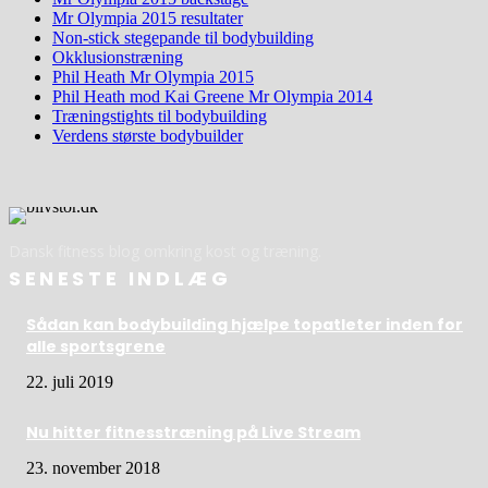
Mr Olympia 2015 resultater
Non-stick stegepande til bodybuilding
Okklusionstræning
Phil Heath Mr Olympia 2015
Phil Heath mod Kai Greene Mr Olympia 2014
Træningstights til bodybuilding
Verdens største bodybuilder
Dansk fitness blog omkring kost og træning.
SENESTE INDLÆG
Sådan kan bodybuilding hjælpe topatleter inden for
alle sportsgrene
22. juli 2019
Nu hitter fitnesstræning på Live Stream
23. november 2018