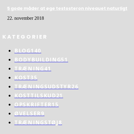
5 gode måder at øge testosteron niveauet naturligt
22. november 2018
KATEGORIER
BLOG
140
BODYBUILDING
51
TRÆNING
41
KOST
35
TRÆNINGSUDSTYR
26
KOSTTILSKUD
21
OPSKRIFTER
15
ØVELSER
9
TRÆNINGSTØJ
8