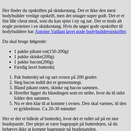
Her finder du opskriften på skinkestang. Det er ikke den mest
bodybuilder venlige opskrift, men det smager super godt. Det er et
fint lille cheat meal, som du kan spise i ny og næ. Der er trods alt
nogle proteiner i en skinkestang. Hvis du søger gode opskrifter til
bodybuildere har
Antoine Vaillant lavet gode bodybuilderopskrifter
.
Du skal bruge følgende:
1 pakke pikant ost(150-200g)
1 pakke skinke(200g)
1 pakke bacon(200g)
Færdig lavet butterdej
Pak butterdej ud og sæt ovnen på 200 grader.
Steg bacon indtil det er gennemstegt.
Bland pikant osten, skinke og bacon sammen.
Herefter ligger du blandingen som en stribe, hvor du til sidst
folder den sammen.
Nu er den klar til at komme i ovnen. Den skal varmes, til den
er gyldenbrun. Ca 20-30 minutter
Her er der et billede af butterdej, hvor det er rullet ud på en stor
bradepande. Der plejer at være bagepapir på butterdejen, så du
behøves ikke at komme bagepapir på bradepanden.