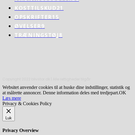
KOSTTILSKUD
21
OPSKRIFTER
15
ØVELSER
9
TRÆNINGSTØJ
8
Copyright 2022 blivstor.dk | Alle rettigheder tilgår
Websitet anvender cookies til at huske dine indstillinger, statistik og
at målrette annoncer. Denne information deles med tredjepart.
OK
Læs mere
Privacy & Cookies Policy
Luk
Privacy Overview