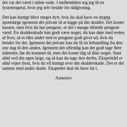
det var det værd i sidste ende. I mellemtiden tog jeg til en
fysioterapeut, hvor jeg selv betalte for rådgivning.
Det kan hurtigt blive meget dyrt, hvis du skal have en dygtig
sportslæge igennem det private til at kigge på din skulder. Det koster
kassen, men hvis du har pengene, er det i mange tilfælde pengene
værd. En skulderskade kan godt være noget, du kan døje med resten
af livet, så et eller andet sted er pengene godt givet ud, hvis du
betaler for det. Igennem det private kan du få en behandling fra den
ene dag til den anden. Igennem det offentlig kan det godt tage flere
måneder, før du kommer til, men det koster dig så ikke noget. Start
altid ved din egen læge, og så kan du tage den derfra. Ekspertråd er
altid vejen frem, hvis du vil hurtigt over din skulderskade. Det er det
samme med andre skade. Eksperter skal du have fat i.
Annonce
Facebook
Twitter
Pinterest
WhatsApp