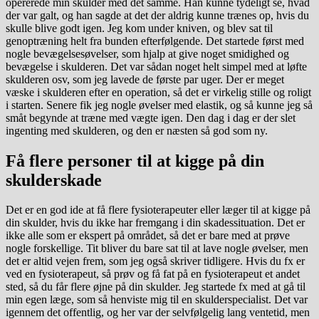
opererede min skulder med det samme. Han kunne tydeligt se, hvad
der var galt, og han sagde at det der aldrig kunne trænes op, hvis du
skulle blive godt igen. Jeg kom under kniven, og blev sat til
genoptræning helt fra bunden efterfølgende. Det startede først med
nogle bevægelsesøvelser, som hjalp at give noget smidighed og
bevægelse i skulderen. Det var sådan noget helt simpel med at løfte
skulderen osv, som jeg lavede de første par uger. Der er meget
væske i skulderen efter en operation, så det er virkelig stille og roligt
i starten. Senere fik jeg nogle øvelser med elastik, og så kunne jeg så
småt begynde at træne med vægte igen. Den dag i dag er der slet
ingenting med skulderen, og den er næsten så god som ny.
Få flere personer til at kigge på din
skulderskade
Det er en god ide at få flere fysioterapeuter eller læger til at kigge på
din skulder, hvis du ikke har fremgang i din skadessituation. Det er
ikke alle som er ekspert på området, så det er bare med at prøve
nogle forskellige. Tit bliver du bare sat til at lave nogle øvelser, men
det er altid vejen frem, som jeg også skriver tidligere. Hvis du fx er
ved en fysioterapeut, så prøv og få fat på en fysioterapeut et andet
sted, så du får flere øjne på din skulder. Jeg startede fx med at gå til
min egen læge, som så henviste mig til en skulderspecialist. Det var
igennem det offentlig, og her var der selvfølgelig lang ventetid, men