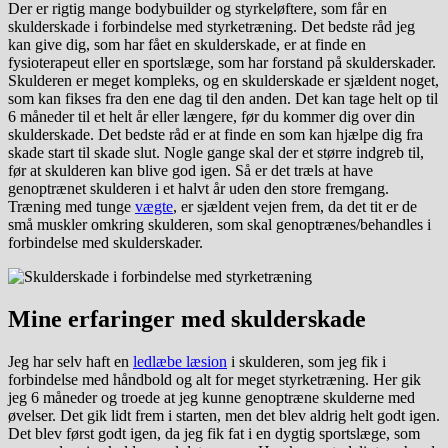
Der er rigtig mange bodybuilder og styrkeløftere, som får en
skulderskade i forbindelse med styrketræning. Det bedste råd jeg
kan give dig, som har fået en skulderskade, er at finde en
fysioterapeut eller en sportslæge, som har forstand på skulderskader.
Skulderen er meget kompleks, og en skulderskade er sjældent noget,
som kan fikses fra den ene dag til den anden. Det kan tage helt op til
6 måneder til et helt år eller længere, før du kommer dig over din
skulderskade. Det bedste råd er at finde en som kan hjælpe dig fra
skade start til skade slut. Nogle gange skal der et større indgreb til,
før at skulderen kan blive god igen. Så er det træls at have
genoptrænet skulderen i et halvt år uden den store fremgang.
Træning med tunge
vægte
, er sjældent vejen frem, da det tit er de
små muskler omkring skulderen, som skal genoptrænes/behandles i
forbindelse med skulderskader.
Mine erfaringer med skulderskade
Jeg har selv haft en
ledlæbe læsion
i skulderen, som jeg fik i
forbindelse med håndbold og alt for meget styrketræning. Her gik
jeg 6 måneder og troede at jeg kunne genoptræne skulderne med
øvelser. Det gik lidt frem i starten, men det blev aldrig helt godt igen.
Det blev først godt igen, da jeg fik fat i en dygtig sportslæge, som