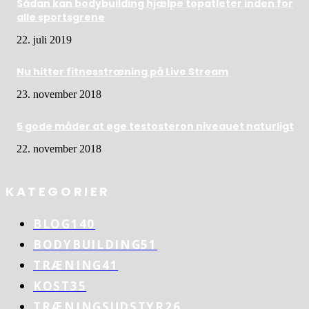
Sådan kan bodybuilding hjælpe topatleter inden for
alle sportsgrene
22. juli 2019
Nu hitter fitnesstræning på Live Stream
23. november 2018
5 gode måder at øge testosteron niveauet naturligt
22. november 2018
KATEGORIER
BLOG
140
BODYBUILDING
51
TRÆNING
41
KOST
35
TRÆNINGSUDSTYR
26