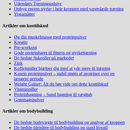
Udendørs Træningsudstyr
Opbyg enorm styrke i hele kroppen med vægtslæde træning
Yogamåtter
Artikler om kosttilskud
Øg din muskelmasse med proteinpulver
Kreatin
Pre-workout
Gode proteinbarer til fitness og styrketræning
De bedste fiskeolier på markedet
Zink
Koffeinpiller hjælper dig med at yde mere til træning
Kasein proteinpulver – stabil strøm af proteiner over en
længere periode
Weight Gainer: Alt du bør vide om dette kosttilskud
Vitaminpiller
Proteinbagning – Sund bagning til vægttab
Grøntsagspulver
Artikler om bodybuilding
De bedste badevægte til bodybuilding og analyse af kroppen
De bedste blendere til bodybuilding og sund livsstil