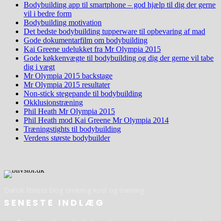
Bodybuilding app til smartphone – god hjælp til dig der gerne
vil i bedre form
Bodybuilding motivation
Det bedste bodybuilding tupperware til opbevaring af mad
Gode dokumentarfilm om bodybuilding
Kai Greene udelukket fra Mr Olympia 2015
Gode køkkenvægte til bodybuilding og dig der gerne vil tabe
dig i vægt
Mr Olympia 2015 backstage
Mr Olympia 2015 resultater
Non-stick stegepande til bodybuilding
Okklusionstræning
Phil Heath Mr Olympia 2015
Phil Heath mod Kai Greene Mr Olympia 2014
Træningstights til bodybuilding
Verdens største bodybuilder
Dansk fitness blog omkring kost og træning.
SENESTE INDLÆG